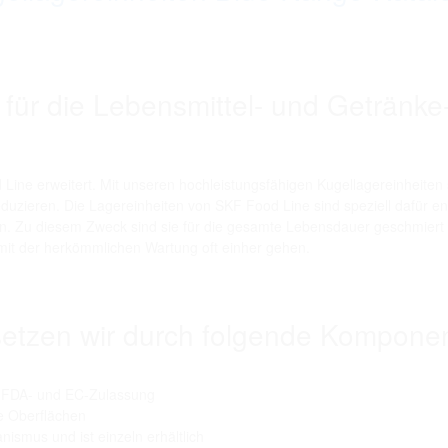
 für die Lebensmittel- und Getränke-
ine erweitert. Mit unseren hochleistungsfähigen Kugellagereinheiten
uzieren. Die Lagereinheiten von SKF Food Line sind speziell dafür en
n. Zu diesem Zweck sind sie für die gesamte Lebensdauer geschmiert 
 mit der herkömmlichen Wartung oft einher gehen.
tzen wir durch folgende Kompone
it FDA- und EC-Zulassung
te Oberflächen
ismus und ist einzeln erhältlich