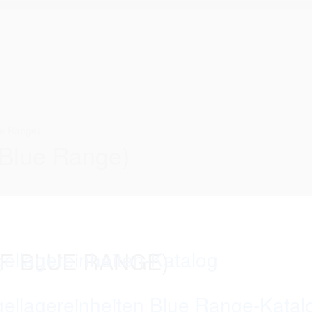
ue Range)
Blue Range)
KF BLUE RANGE)
ellagereinheiten-Katalog
ellagereinheiten Blue Range-Katal