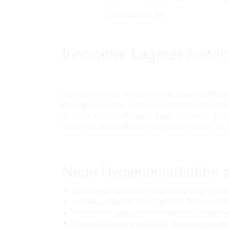
Download 984 KB
Innovative Lagereinheiten
Wir haben unsere Produkte um die blaue SKF Food L
Betrieb und können nebenbei sogar noch Kosten red
zu verhindern und Bakterien keine Chance zu gebe
sparen Sie Betriebskosten und Hygienerisiken, die
Neue Hygienemaßstäbe se
Gehäuseanlageflächen sind optimal abgedichtet
rückseitige Dichtung, blau gefärbte Dichtung m
Gehäusefuß ist ausgefüllt und verfügt über glat
Enddeckel besitzt patentierten Sicherungsmechan