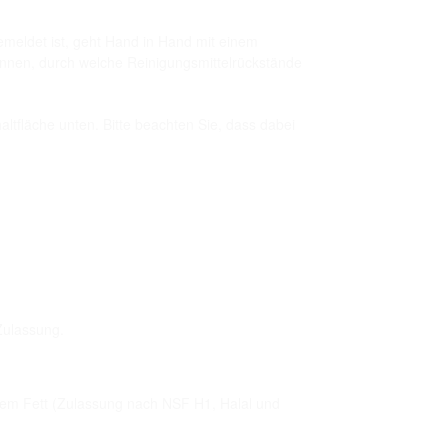
emeldet ist, geht Hand in Hand mit einem
rinnen, durch welche Reinigungsmittelrückstände
haltfläche unten. Bitte beachten Sie, dass dabei
Zulassung.
reiem Fett (Zulassung nach NSF H1, Halal und