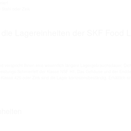
miert
 Stahl oder Zink
 die Lagereinheiten der SKF Food L
d verspricht Ihnen eine wesentlich längere Lagergebrauchsdauer, Dich
chleistungs-Schmierfett der Klasse NSF H1. Das Gehäuse und der Enddec
lasse 420 oder Zink sind die Lager korrosionsbeständig. Erhältlich s
nheiten