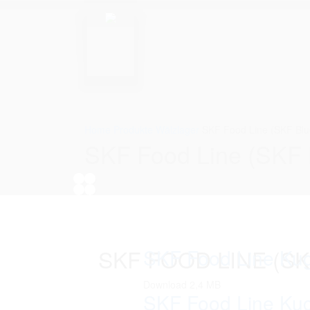
Home
Produkte
Wälzlager
SKF Food Line (SKF Bl
SKF Food Line (SKF 
SKF FOOD LINE (S
SKF Food Line Kug
Download 2,4 MB
SKF Food Line Kug