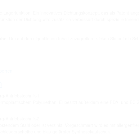
ve Lagerfunktion: Ein innovatives Dichtungskonzept, das als Patent ang
funktion der Dichtung wird zusätzlich verbessert durch spezielle Innen
ube
. Um auf den eigentlichen Inhalt zuzugreifen, klicken Sie auf die Sc
sperren
n
hermoplastischem Polyurethan. Er besitzt außerdem eine FDA- und EC-
stendem Stahl oder ist verzinkt. Vorgeschmiert wird es mit allergenf
chleuderscheibe und blau gefärbter Synthesekautschuk.