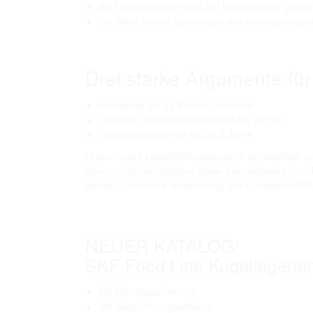
die Lagereinheiten sind auf Lebensdauer gesch
zur Wahl stehen Spannlager aus nichtrostendem
Drei starke Argumente für
Reinigung um 33 Prozent schneller
Dichtheit und Versatzsicherheit bis 70 bar
Verschleißsicherheit bis zu 4 Jahre
Unser neues Lagerdichtungssystem ist patentiert un
lebensmittelverträgliches sowie allergenfreies Ho
worden. Durch die Verwendung von Edelstahl ANSI-K
NEUER KATALOG:
SKF Food Line Kugellagerei
Mit Montageanleitung
Mit Bezeichnungsschema